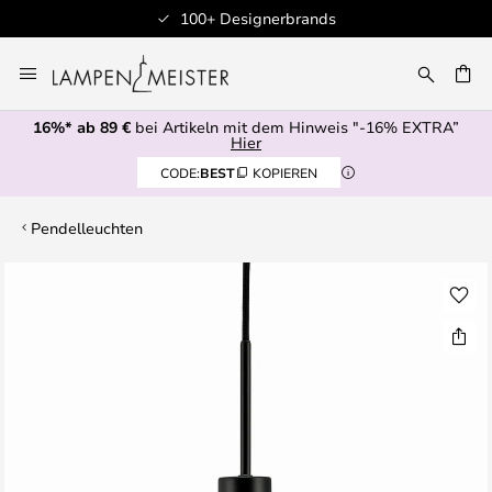
100+ Designerbrands
Zum
Inhalt
E
springen
16%* ab 89 €
bei Artikeln mit dem Hinweis "-16% EXTRA”
Hier
CODE:
BEST
KOPIEREN
Pendelleuchten
Zum
Ende
der
Bildgalerie
springen