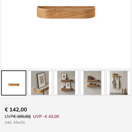
Zum
€ 142,00
Anfang
UVP -€ 43,00
UVP
€ 185,00
der
inkl. MwSt.
Bildgalerie