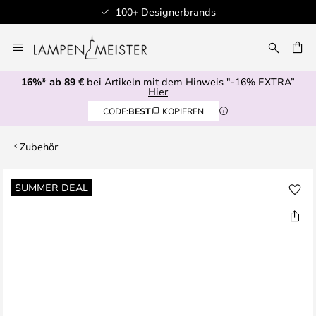
100+ Designerbrands
Zum
Inhalt
E
springen
16%* ab 89 €
bei Artikeln mit dem Hinweis "-16% EXTRA”
Hier
CODE:
BEST
KOPIEREN
Zubehör
Zum
SUMMER DEAL
Ende
der
Bildgalerie
springen