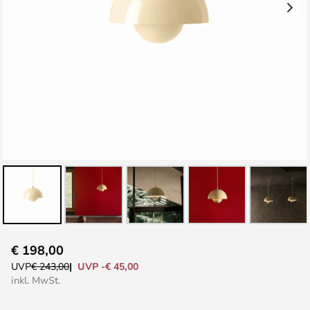
Zum
€ 198,00
Anfang
UVP -€ 45,00
UVP
€ 243,00
der
inkl. MwSt.
Bildgalerie
springen