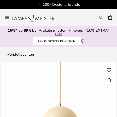
100+ Designerbrands
Zum
Inhalt
E
springen
16%* ab 89 €
bei Artikeln mit dem Hinweis "-16% EXTRA”
Hier
CODE:
BEST
KOPIEREN
Pendelleuchten
Zum
Ende
der
Bildgalerie
springen