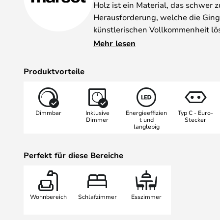
Holz ist ein Material, das schwer zu
Herausforderung, welche die Ginge
künstlerischen Vollkommenheit lös
Platten aus Holz und Papier werd
Mehr lesen
zusammengepresst, wobei ein Lami
flach ist. Das Resultat ist ein Lam
Produktvorteile
eine weiße Innenseite und eine Au
hohen Qualität. Sie bekommen eine
Licht abgibt, das diskret den Raum
Dimmbar
Inklusive
Energieeffizien
Typ C - Euro-
Die Ginger-Lampenserie besteht 
Dimmer
t und
Stecker
langlebig
Wandlampen und Tischlampen.
Perfekt für diese Bereiche
Wohnbereich
Schlafzimmer
Esszimmer