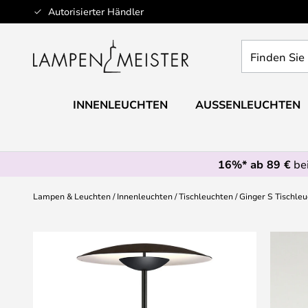
Zum
Autorisierter Händler
Inhalt
springen
Finden
Sie
Ihre
Leuchte...
INNENLEUCHTEN
AUSSENLEUCHTEN
16%* ab 89 €
bei
Lampen & Leuchten
Innenleuchten
Tischleuchten
Ginger S Tischle
Zum
Ende
der
Bildgalerie