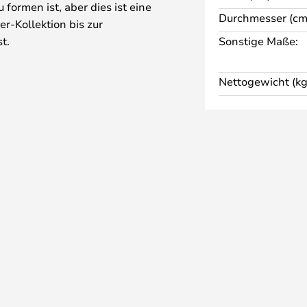
 formen ist, aber dies ist eine
Durchmesser (cm
r-Kollektion bis zur
t.
Sonstige Maße:
en unter hohem Druck
nat entsteht, das fast ganz
Nettogewicht (kg
penschirm, der nur 4 mm dick ist –
ßenseite aus Holz mit einer
n Schirm, der ein indirektes
 erleuchtet.
aus Pendeln, Stehlampen,