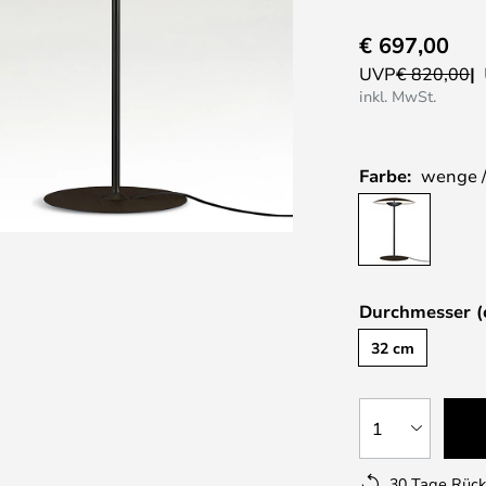
€ 697,00
UVP
€ 820,00
inkl. MwSt.
Farbe:
wenge /
Durchmesser (
32 cm
1
30 Tage Rüc