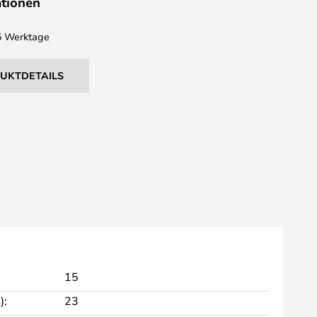
ationen
 5 Werktage
DUKTDETAILS
15
):
23