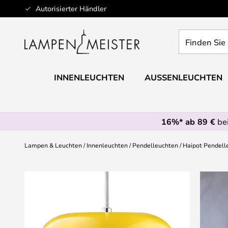
Zum
Autorisierter Händler
Inhalt
springen
Finden
Sie
Ihre
Leuchte...
INNENLEUCHTEN
AUSSENLEUCHTEN
16%* ab 89 €
bei
Lampen & Leuchten
Innenleuchten
Pendelleuchten
Haipot Pendell
Zum
Ende
der
Bildgalerie