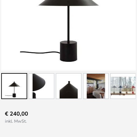
Zum
€ 240,00
Anfang
inkl. MwSt.
der
Bildgalerie