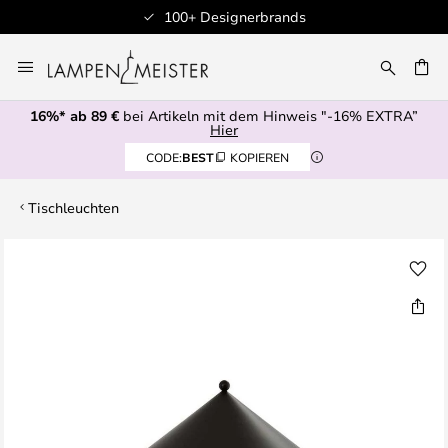
100+ Designerbrands
Zum
Inhalt
E
springen
16%* ab 89 €
bei Artikeln mit dem Hinweis "-16% EXTRA”
Hier
CODE:
BEST
KOPIEREN
Tischleuchten
Zum
Ende
der
Bildgalerie
springen