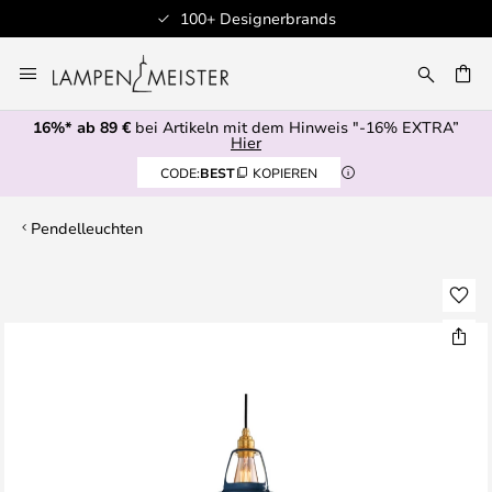
100+ Designerbrands
Zum
Inhalt
E
springen
16%* ab 89 €
bei Artikeln mit dem Hinweis "-16% EXTRA”
Hier
CODE:
BEST
KOPIEREN
Pendelleuchten
Zum
Ende
der
Bildgalerie
springen