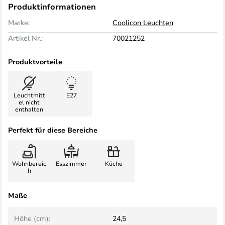
Produktinformationen
Marke:
Coolicon Leuchten
Artikel Nr.:
70021252
Produktvorteile
Leuchtmitt
E27
el nicht
enthalten
Perfekt für diese Bereiche
Wohnbereic
Esszimmer
Küche
h
Maße
Höhe (cm):
24,5