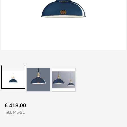
Zum
€ 418,00
Anfang
inkl. MwSt.
der
Bildgalerie