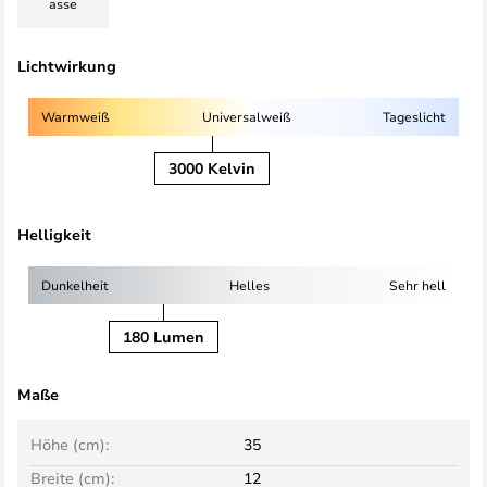
asse
Lichtwirkung
Warmweiß
Universalweiß
Tageslicht
3000 Kelvin
Helligkeit
Dunkelheit
Helles
Sehr hell
180 Lumen
Maße
Höhe (cm):
35
Breite (cm):
12