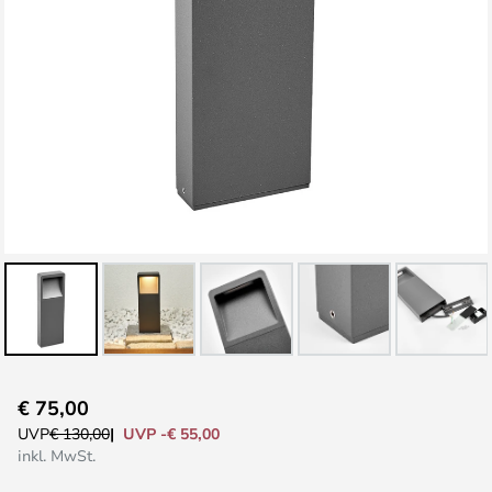
Zum
€ 75,00
Anfang
UVP -€ 55,00
UVP
€ 130,00
der
inkl. MwSt.
Bildgalerie