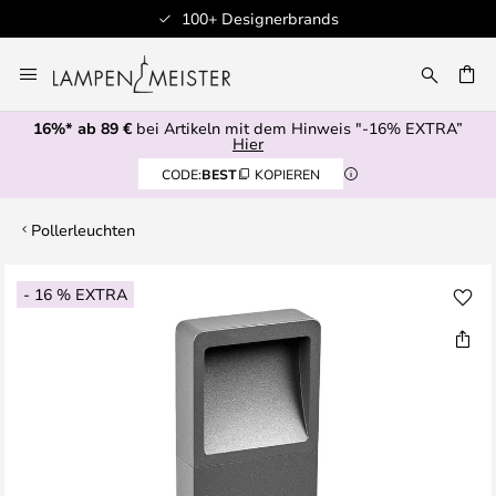
100+ Designerbrands
Zum
Inhalt
E
springen
16%* ab 89 €
bei Artikeln mit dem Hinweis "-16% EXTRA”
Hier
CODE:
BEST
KOPIEREN
Pollerleuchten
Zum
- 16 % EXTRA
Ende
der
Bildgalerie
springen