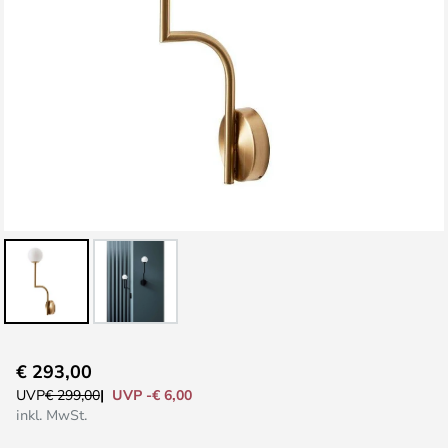
Zum
€ 293,00
Anfang
UVP -€ 6,00
UVP
€ 299,00
der
inkl. MwSt.
Bildgalerie