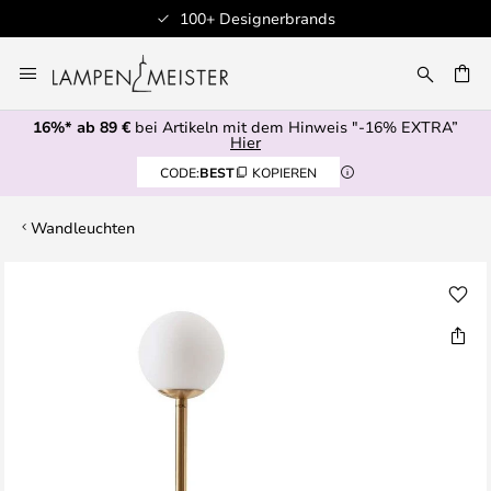
100+ Designerbrands
Zum
Inhalt
E
springen
16%* ab 89 €
bei Artikeln mit dem Hinweis "-16% EXTRA”
Hier
CODE:
BEST
KOPIEREN
Wandleuchten
Zum
Ende
der
Bildgalerie
springen