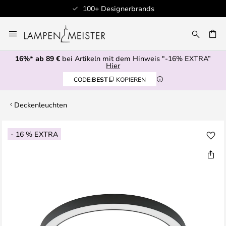
100+ Designerbrands
Zum
Inhalt
E
springen
16%* ab 89 €
bei Artikeln mit dem Hinweis "-16% EXTRA”
Hier
CODE:
BEST
KOPIEREN
Deckenleuchten
Zum
- 16 % EXTRA
Ende
der
Bildgalerie
springen