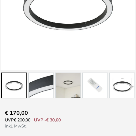
Zum
€ 170,00
Anfang
UVP -€ 30,00
UVP
€ 200,00
der
inkl. MwSt.
Bildgalerie