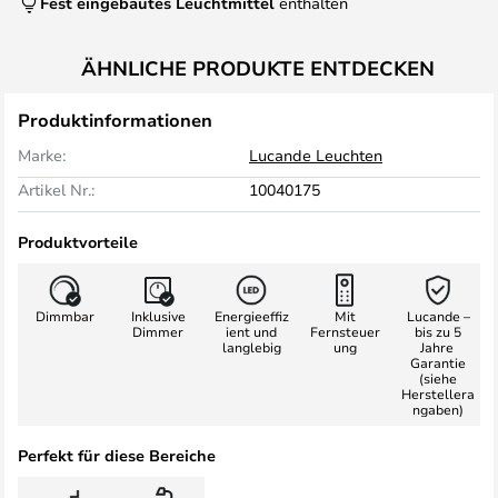
Fest eingebautes Leuchtmittel
enthalten
ÄHNLICHE PRODUKTE ENTDECKEN
Produktinformationen
Marke:
Lucande Leuchten
Artikel Nr.:
10040175
Produktvorteile
Dimmbar
Inklusive
Energieeffiz
Mit
Lucande –
Dimmer
ient und
Fernsteuer
bis zu 5
langlebig
ung
Jahre
Garantie
(siehe
Herstellera
ngaben)
Perfekt für diese Bereiche