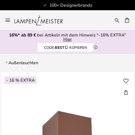
100+ Designerbrands
Zum
Inhalt
E
springen
16%* ab 89 €
bei Artikeln mit dem Hinweis "-16% EXTRA”
Hier
CODE:
BEST
KOPIEREN
Außenleuchten
Zum
- 16 % EXTRA
Ende
der
Bildgalerie
springen