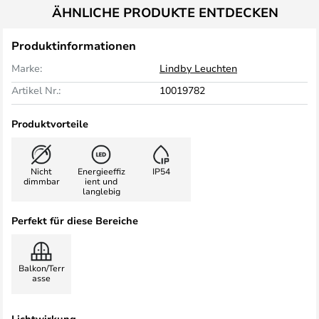
ÄHNLICHE PRODUKTE ENTDECKEN
Produktinformationen
Marke:
Lindby Leuchten
Artikel Nr.:
10019782
Produktvorteile
Nicht
Energieeffiz
IP54
dimmbar
ient und
langlebig
Perfekt für diese Bereiche
Balkon/Terr
asse
Lichtwirkung