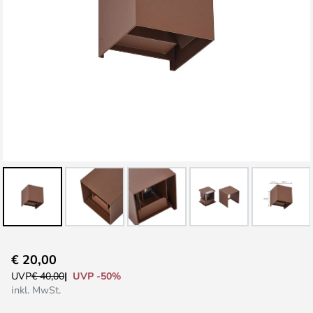
Zum
€ 20,00
Anfang
UVP -50%
UVP
€ 40,00
der
inkl. MwSt.
Bildgalerie