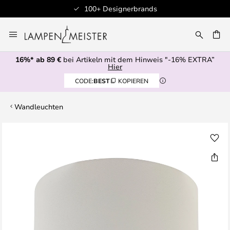
100+ Designerbrands
Zum
Inhalt
E
springen
16%* ab 89 €
bei Artikeln mit dem Hinweis "-16% EXTRA”
Hier
CODE:
BEST
KOPIEREN
Wandleuchten
Zum
Ende
der
Bildgalerie
springen