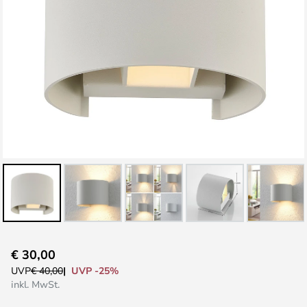
Zum
€ 30,00
Anfang
UVP -25%
UVP
€ 40,00
der
inkl. MwSt.
Bildgalerie