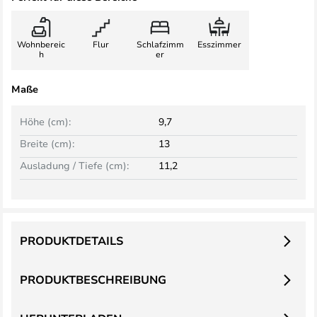
Wohnbereic
Flur
Schlafzimm
Esszimmer
h
er
Maße
Höhe (cm):
9,7
Breite (cm):
13
Ausladung / Tiefe (cm):
11,2
PRODUKTDETAILS
PRODUKTBESCHREIBUNG