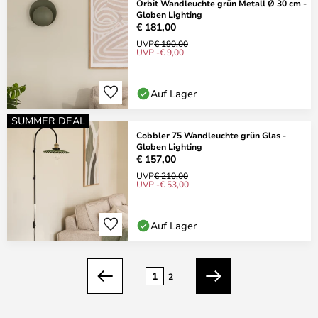
Orbit Wandleuchte grün Metall Ø 30 cm -
Globen Lighting
€ 181,00
UVP
€ 190,00
UVP -€ 9,00
Auf Lager
SUMMER DEAL
Cobbler 75 Wandleuchte grün Glas -
Globen Lighting
€ 157,00
UVP
€ 210,00
UVP -€ 53,00
Auf Lager
Seite
1
2
Zurück
Weiter