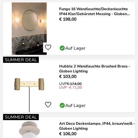
Fungo 16 Wandleuchte/Deckenleuchte
IP44 Klar/Gebürstet Messing - Globen
Lighting
€ 198,00
Auf Lager
SUMMER DEAL
Hubble 2 Wandleuchte Brushed Brass -
Globen Lighting
€ 103,00
UVP
€ 174,00
UVP -€ 71,00
Auf Lager
SUMMER DEAL
Art Deco Deckenlampe, IP44, braun/weiß -
Globen Lighting
€ 106,00