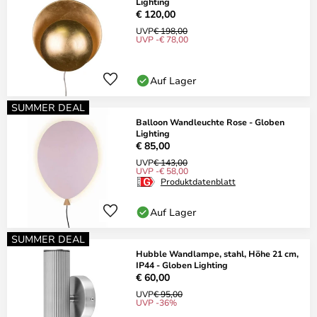
Lighting
€ 120,00
UVP
€ 198,00
UVP -€ 78,00
Auf Lager
SUMMER DEAL
Balloon Wandleuchte Rose - Globen
Lighting
€ 85,00
UVP
€ 143,00
UVP -€ 58,00
Produktdatenblatt
Auf Lager
SUMMER DEAL
Hubble Wandlampe, stahl, Höhe 21 cm,
IP44 - Globen Lighting
€ 60,00
UVP
€ 95,00
UVP -36%