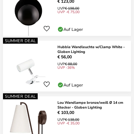
€ 123,00
UVP
€ 198,00
UVP -€ 75,00
Auf Lager
SUMMER DEAL
Hubble Wandleuchte w/Clamp White -
Globen Lighting
€ 56,00
UVP
€ 88,00
UVP -36%
Auf Lager
SUMMER DEAL
Lou Wandlampe bronze/weiß Ø 14 cm
Stecker - Globen Lighting
€ 103,00
UVP
€ 138,00
UVP -€ 35,00