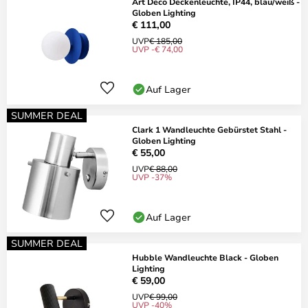
Art Deco Deckenleuchte, IP44, blau/weiß -
Globen Lighting
€ 111,00
UVP
€ 185,00
UVP -€ 74,00
Auf Lager
SUMMER DEAL
Clark 1 Wandleuchte Gebürstet Stahl -
Globen Lighting
€ 55,00
UVP
€ 88,00
UVP -37%
Auf Lager
SUMMER DEAL
Hubble Wandleuchte Black - Globen
Lighting
€ 59,00
UVP
€ 99,00
UVP -40%