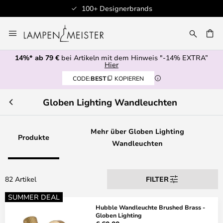
esignerbrands
Professioneller 
Zum
Inhalt
E
springen
14%* ab 79 €
bei Artikeln mit dem Hinweis "-14% EXTRA”
Hier
CODE:
BEST
KOPIEREN
Globen Lighting Wandleuchten
Mehr über Globen Lighting
Produkte
Wandleuchten
82 Artikel
FILTER
SUMMER DEAL
Hubble Wandleuchte Brushed Brass -
Globen Lighting